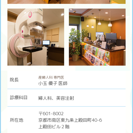
産婦人科 専門医
院長
小玉 優子 医師
診療科目
婦人科、美容注射
〒601-8002
所在地
京都市南区東九条上殿田町40-6
上殿田ビル２階