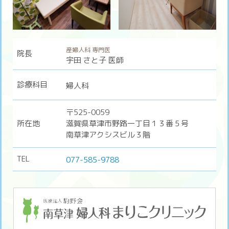
産婦人科 専門医
院長
宇田 さと子 医師
診療科目
婦人科
〒525-0059
所在地
滋賀県草津市野路一丁目１３番５号
南草津アクシスビル３階
TEL
077-585-9788